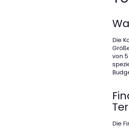
Wa
Die K
Größe
von 5
spezi
Budge
Fin
Te
Die F