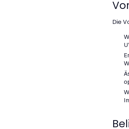
Vo
Die V
W
U
E
W
Ä
o
W
I
Bel