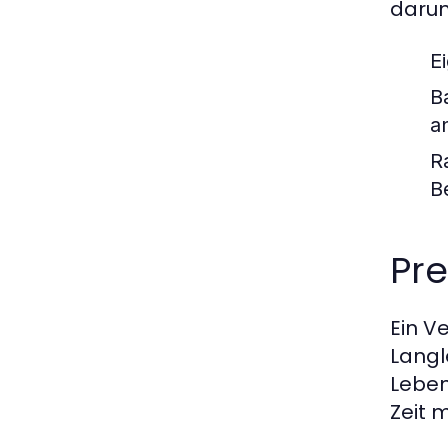
darun
E
B
a
R
B
Pre
Ein V
Langl
Leben
Zeit 