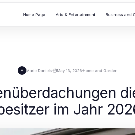
Home Page
Arts & Entertainment
Business and 
Marie Daniels
·
May 13, 2026
·
Home and Garden
M
nüberdachungen die
esitzer im Jahr 202