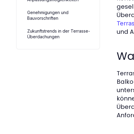
gesel
Genehmigungen und
Überd
Bauvorschriften
Terra
und A
Zukunftstrends in der Terrasse-
Überdachungen
Wa
Terra
Balko
unter
könne
Überd
Anfor