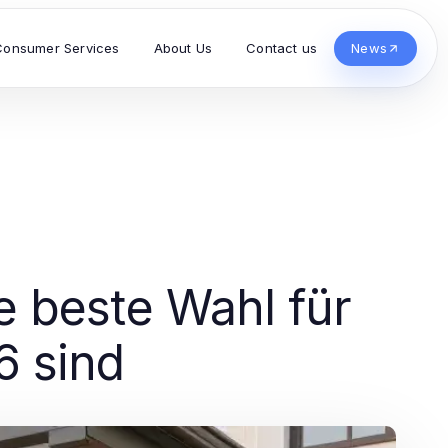
Consumer Services
About Us
Contact us
News
 beste Wahl für
6 sind