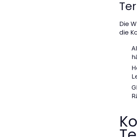
Te
Die W
die K
A
h
H
L
G
R
Ko
Te